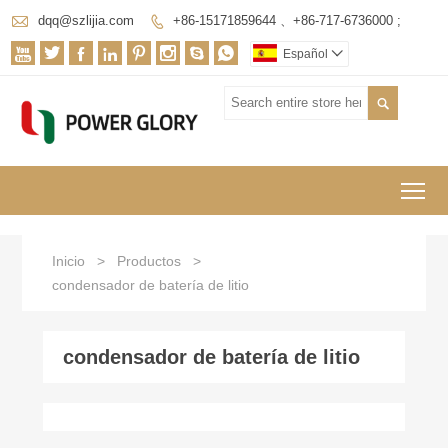

dqq@szlijia.com
+86-15171859644 、+86-717-6736000 ;









Español


To
Inicio
>
Productos
>
condensador de batería de litio
condensador de batería de litio