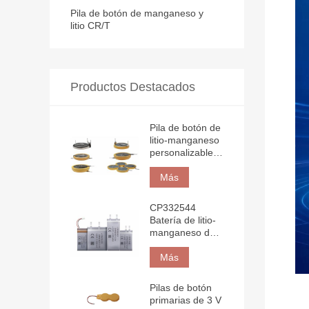
Pila de botón de manganeso y
litio CR/T
Productos Destacados
Pila de botón de
litio-manganeso
personalizable
de 3 V con
envoltura de
Más
borde, pestaña
de soldadura y
CP332544
pin.
Batería de litio-
manganeso de
película delgada
de 3 V y 750
Más
mAh. Alta
energía en un
Pilas de botón
diseño
primarias de 3 V
minimalista.