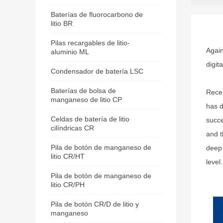
Baterías de fluorocarbono de
litio BR
Pilas recargables de litio-
Again
aluminio ML
digit
Condensador de batería LSC
Baterías de bolsa de
Recen
manganeso de litio CP
has d
Celdas de batería de litio
succe
cilíndricas CR
and t
Pila de botón de manganeso de
deep 
litio CR/HT
level.
Pila de botón de manganeso de
litio CR/PH
Pila de botón CR/D de litio y
manganeso