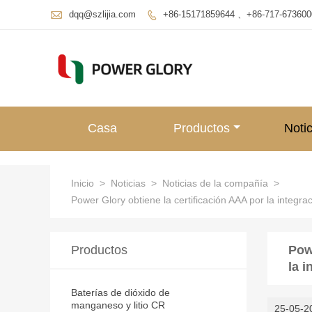

dqq@szlijia.com
+86-15171859644 、+86-717-673600

Casa
Productos
Notic
Inicio
>
Noticias
>
Noticias de la compañía
>
Power Glory obtiene la certificación AAA por la integrac
Productos
Powe
la i
Baterías de dióxido de
manganeso y litio CR
25-05-2