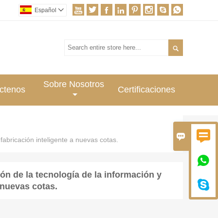








Español


Sobre Nosotros
ctenos
Certificaciones


 fabricación inteligente a nuevas cotas.

ión de la tecnología de la información y

a nuevas cotas.