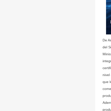
De AA
del S
Minis
integ
certi
nivel
que l
comer
produ
Ademá
produ