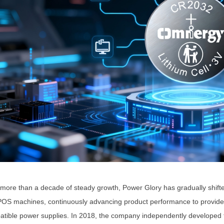
 more than a decade of steady growth, Power Glory has gradually shifte
OS machines, continuously advancing product performance to provide 
tible power supplies. In 2018, the company independently developed t