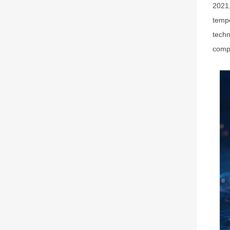
2021,
tempe
techn
compa