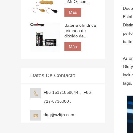
LiMnO₂ con
terminales y
Deepl
cables
Más
Estab
personalizados.
Disti
Batería cilíndrica
primaria de
perfo
dióxido de
manganeso y
batte
litio (Li-MnO2)
Más
CR123A de 3 V
y 1500 mAh
As on
Glory
Datos De Contacto
inclu
tags,
+86-15171859644 、+86-

717-6736000 ;
dqq@szlijia.com
