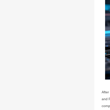
After
and P
compa