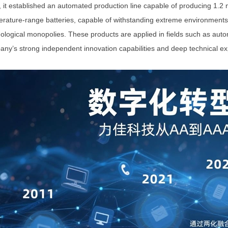
 it established an automated production line capable of producing 1.2 mil
rature-range batteries,
capable of withstanding extreme environments
ological monopolies. These products are applied in fields such as auto
ny’s strong independent innovation capabilities and deep technical ex