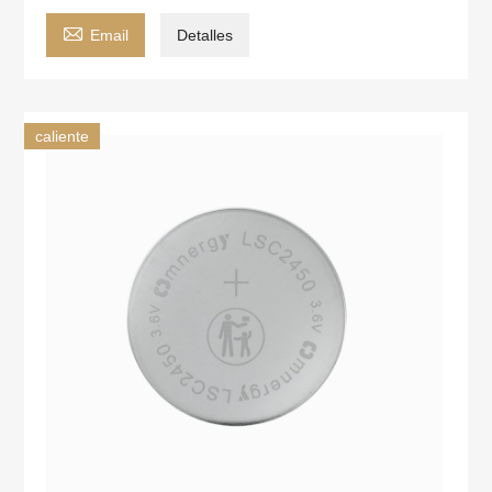

Email
Detalles
caliente