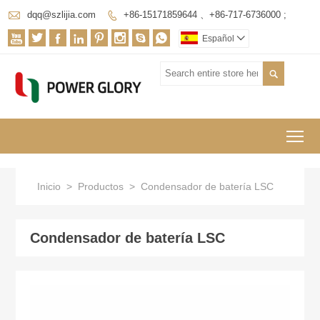

dqq@szlijia.com
+86-15171859644 、+86-717-6736000 ;









Español


To
Inicio
>
Productos
>
Condensador de batería LSC
Condensador de batería LSC