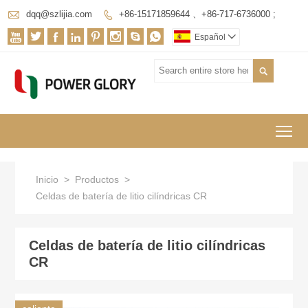

dqq@szlijia.com
+86-15171859644 、+86-717-6736000 ;









Español


To
Inicio
>
Productos
>
Celdas de batería de litio cilíndricas CR
Celdas de batería de litio cilíndricas
CR