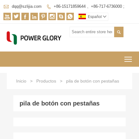

dqq@szlijia.com
+86-15171859644 、+86-717-6736000 ;









Español


To
Inicio
>
Productos
>
pila de botón con pestañas
pila de botón con pestañas